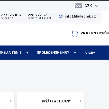
CZK
777 125 166
228 227 571
info@ikulecnik.cz
Po–Pá 8–17
Po 13–17 · St, Pá 10–18
PRÁZDNÝ KOŠÍ
N
OKEJ A TENIS
SPOLEČENSKÉ HRY
VÍCE
DRŽÁKY A STOJANY