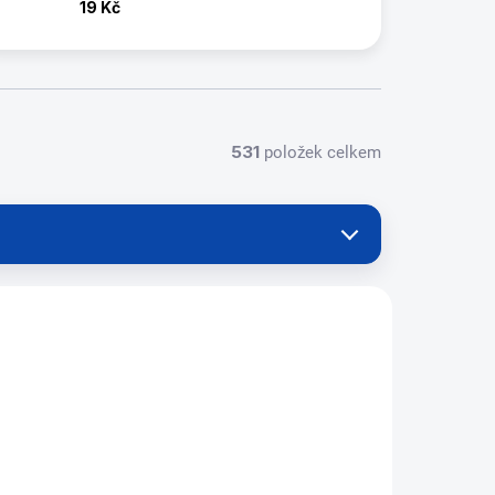
19 Kč
531
položek celkem
209280