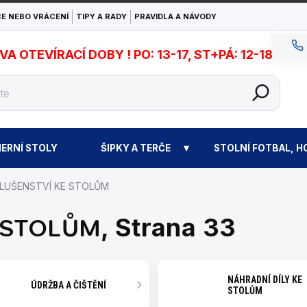
E NEBO VRÁCENÍ
TIPY A RADY
PRAVIDLA A NÁVODY
 OTEVÍRACÍ DOBY ! PO: 13-17, ST+PÁ: 12-18
ERNÍ STOLY
ŠIPKY A TERČE
STOLNÍ FOTBAL, H
SLUŠENSTVÍ KE STOLŮM
 STOLŮM
, Strana 33
NÁHRADNÍ DÍLY KE
ÚDRŽBA A ČIŠTĚNÍ
STOLŮM