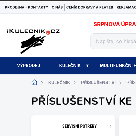
Přejít
PRODEJNA - KONTAKTY
O NÁS
CENÍK DOPRAVY A PLATEB
REKLAMAC
na
obsah
SRPNOVÁ ÚPRAVA
VÝPRODEJ
KULEČNÍK
MULTIFUNKČNÍ H
Domů
KULEČNÍK
PŘÍSLUŠENSTVÍ
PŘÍ
PŘÍSLUŠENSTVÍ KE
SERVISNÍ POTŘEBY