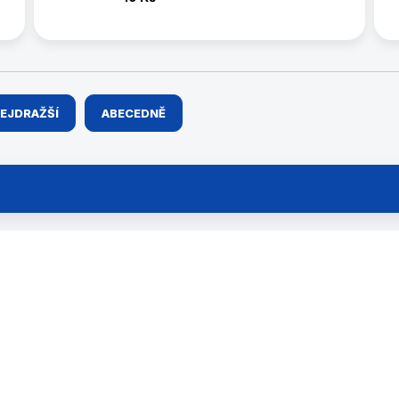
EJDRAŽŠÍ
ABECEDNĚ
4534-S