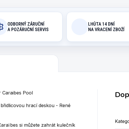
ODBORNÝ ZÁRUČNÍ
LHŮTA 14 DNÍ
A POZÁRUČNÍ SERVIS
NA VRACENÍ ZBOŽÍ
Dop
r Caraibes Pool
 břidlicovou hrací deskou - René
Katego
araïbes si můžete zahrát kulečník