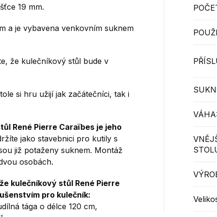
ušťce 19 mm.
POČE
cm a je vybavena venkovním suknem
POUŽI
e, že kulečníkový stůl bude v
PŘÍS
SUKN
 si hru užijí jak začátečníci, tak i
VÁHA
tůl René Pierre Caraïbes je jeho
ržíte jako stavebnici pro kutily s
VNĚJ
STOL
jsou již potaženy suknem.
Montáž
e dvou osobách.
VÝRO
že kulečníkový stůl René Pierre
lušenstvím pro kulečník:
Veliko
dílná tága o délce 120 cm,