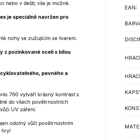
ci nebo v dešti;
vše je možné.
EAN
:
es je speciálně navržen pro
BARV
íhlé nohy se zužujícím se tvarem.
DISCI
y z pozinkované oceli s bílou
HRACÍ
ecyklovatelného, ​​pevného a
HRACÍ
KAPSY
nis 760 vytváří krásný kontrast s
dné do všech povětrnostních
KONS
vůči UV záření.
ejen odolný vůči povětrnostním
MATER
 hry!