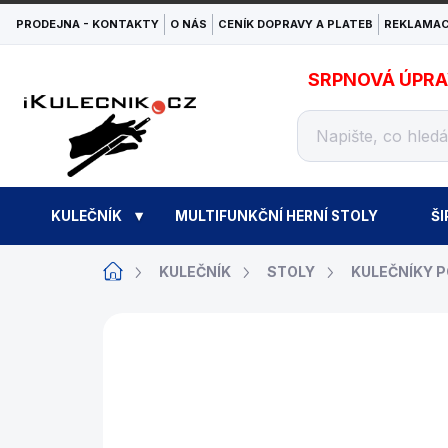
Přejít
PRODEJNA - KONTAKTY
O NÁS
CENÍK DOPRAVY A PLATEB
REKLAMAC
na
obsah
SRPNOVÁ ÚPRAVA
KULEČNÍK
MULTIFUNKČNÍ HERNÍ STOLY
ŠI
Domů
KULEČNÍK
STOLY
KULEČNÍKY 
ZNAČKA:
RENÉ PIERRE