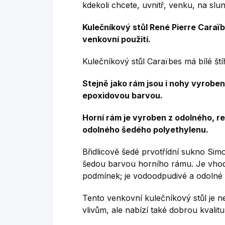
kdekoli chcete, uvnitř, venku, na slun
Kulečníkový stůl René Pierre Caraïb
venkovní použití.
Kulečníkový stůl Caraïbes má bílé št
Stejně jako rám jsou i nohy vyroben
epoxidovou barvou.
Horní rám je vyroben z odolného, ​​r
odolného šedého polyethylenu.
Břidlicově šedé prvotřídní sukno Simo
šedou barvou horního rámu.
Je vho
podmínek;
je vodoodpudivé a odolné 
Tento venkovní kulečníkový stůl je n
vlivům, ale nabízí také dobrou kvalitu