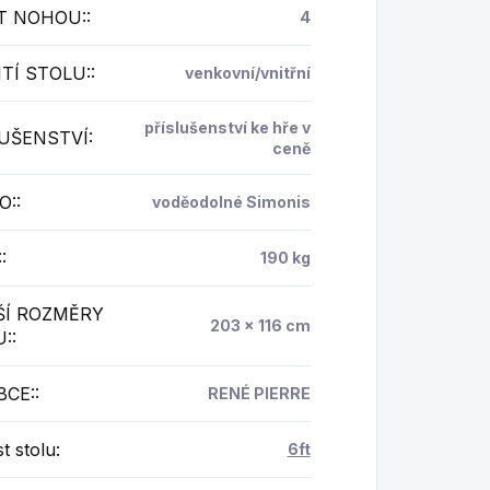
T NOHOU:
:
4
TÍ STOLU:
:
venkovní/vnitřní
příslušenství ke hře v
LUŠENSTVÍ
:
ceně
O:
:
voděodolné Simonis
:
:
190 kg
ŠÍ ROZMĚRY
203 x 116 cm
U:
:
BCE:
:
RENÉ PIERRE
st stolu
:
6ft