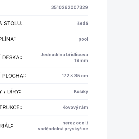
3510262007329
A STOLU:
:
šedá
PLÍNA:
:
pool
Jednodílná břidlicová
 DESKA:
:
19mm
 PLOCHA:
:
172 x 85 cm
 / DÍRY:
:
Košíky
TRUKCE:
:
Kovový rám
nerez ocel /
IÁL:
:
voděodolná pryskyřice