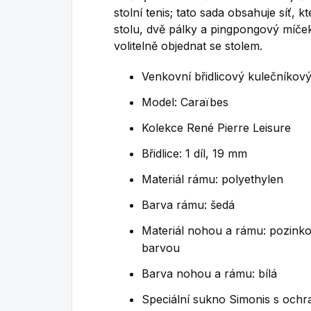
stolní tenis;
tato sada obsahuje síť, k
stolu, dvě pálky a pingpongový míče
volitelně objednat se stolem.
Venkovní břidlicový kulečníkový
Model: Caraïbes
Kolekce René Pierre Leisure
Břidlice: 1 díl, 19 mm
Materiál rámu: polyethylen
Barva rámu: šedá
Materiál nohou a rámu: pozinko
barvou
Barva nohou a rámu: bílá
S
peciální
sukno
Simonis
s ochra