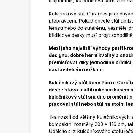
trojúhelník, kulečníková křída a kartá
Kulečníkový stůl Caraïbes je dodáván
přepravcem.
Pokud chcete stůl umísti
terasu nebo do suterénu, vezměte pr
břidlicové desky musí projít schodiš
Mezi jeho největší výhody patří k
designu, dobré herní kvality a sna
přemisťovat díky jednodílné břidlici
nastavitelným nožkám.
Kulečníkový stůl René Pierre Caraïb
desce stává multifunkčním kusem 
kulečníkový stůl snadno proměnit na 
pracovní stůl nebo stůl na stolní ten
Na rozdíl od většiny kulečníkových 
kompaktní rozměry 203 x 116 cm, takž
Udělejte si z kulečníkového stolu ješt