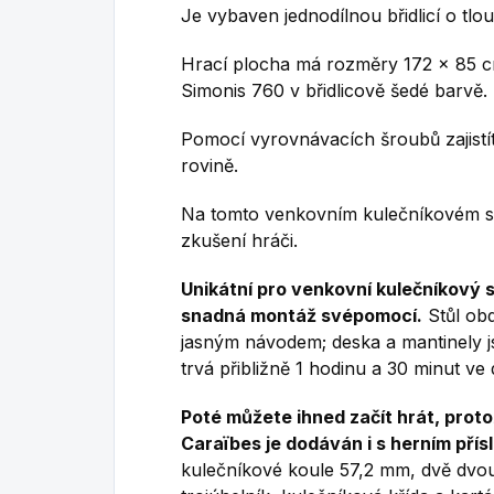
Je vybaven jednodílnou břidlicí o tlo
Hrací plocha má rozměry 172 x 85 
Simonis 760 v břidlicově šedé barvě.
Pomocí vyrovnávacích šroubů zajistít
rovině.
Na tomto venkovním kulečníkovém stole
zkušení hráči.
Unikátní pro venkovní kulečníkový s
snadná montáž svépomocí.
Stůl obd
jasným návodem;
deska a mantinely 
trvá přibližně 1 hodinu a 30 minut v
Poté můžete ihned začít hrát, proto
Caraïbes je dodáván i s herním přís
kulečníkové koule 57,2 mm, dvě dvou