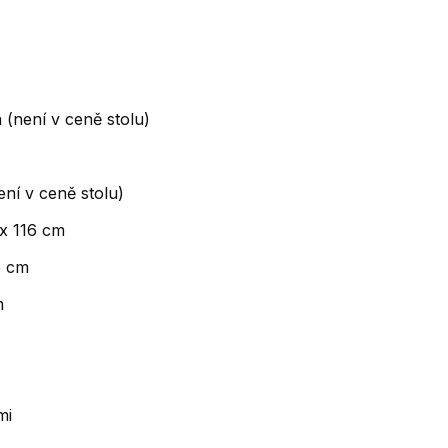
á (není v ceně stolu)
není v ceně stolu)
x 116 cm
5 cm
m
mi