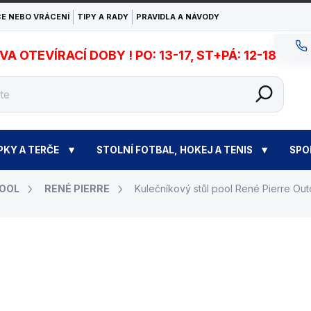
E NEBO VRÁCENÍ
TIPY A RADY
PRAVIDLA A NÁVODY
 OTEVÍRACÍ DOBY ! PO: 13-17, ST+PÁ: 12-18
PKY A TERČE
STOLNÍ FOTBAL, HOKEJ A TENIS
SPO
POOL
RENÉ PIERRE
Kulečníkový stůl pool René Pierre Out
79 900 Kč
Měrná