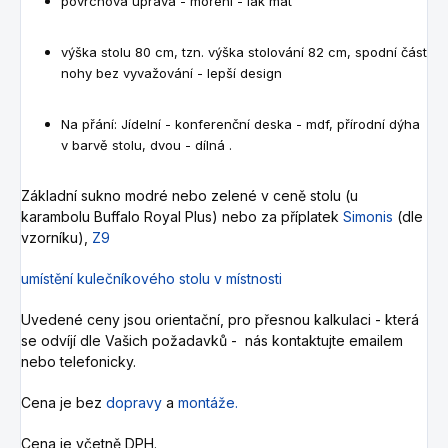
povrchová úprava - moření - lak mat
výška stolu 80 cm, tzn. výška stolování 82 cm, spodní část
nohy bez vyvažování - lepší design
Na přání: Jídelní - konferenční deska - mdf, přírodní dýha
v barvě stolu, dvou - dílná .
Základní sukno modré nebo zelené v ceně stolu (u
karambolu Buffalo Royal Plus) nebo za příplatek
Simonis
(dle
vzorníku),
Z9
umístění kulečníkového stolu v místnosti
Uvedené ceny jsou orientační, pro přesnou kalkulaci - která
se odvíjí dle Vašich požadavků - nás kontaktujte emailem
nebo telefonicky.
Cena je bez
dopravy
a
montáže.
Cena je včetně DPH.