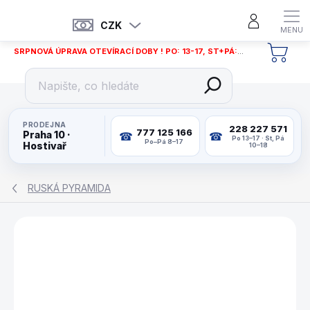
Přejít
na
CZK
obsah
SRPNOVÁ ÚPRAVA OTEVÍRACÍ DOBY ! PO: 13-17, ST+PÁ: 12-18
NÁKU
KOŠÍ
PRODEJNA
228 227 571
777 125 166
Praha 10 ·
Po 13–17 · St, Pá
Po–Pá 8–17
Hostivař
10–18
RUSKÁ PYRAMIDA
ZNAČKA:
WAT14