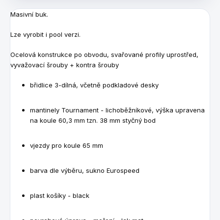
Masivní buk.
Lze vyrobit i pool verzi.
O
celová konstrukce po obvodu, svařované profily uprostřed,
vyvažovací šrouby + kontra šrouby
břidlice 3-dílná, včetně podkladové desky
mantinely Tournament - lichoběžníkové, výška upravena
na koule 60,3 mm tzn. 38 mm styčný bod
vjezdy pro koule 65 mm
barva dle výběru, sukno Eurospeed
plast košíky - black