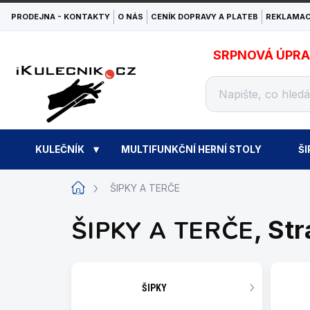
Přejít
PRODEJNA - KONTAKTY
O NÁS
CENÍK DOPRAVY A PLATEB
REKLAMAC
na
obsah
SRPNOVÁ ÚPRAVA
KULEČNÍK
MULTIFUNKČNÍ HERNÍ STOLY
ŠI
Domů
ŠIPKY A TERČE
ŠIPKY A TERČE
, St
ŠIPKY