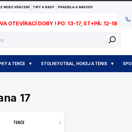
E NEBO VRÁCENÍ
TIPY A RADY
PRAVIDLA A NÁVODY
 OTEVÍRACÍ DOBY ! PO: 13-17, ST+PÁ: 12-18
PKY A TERČE
STOLNÍ FOTBAL, HOKEJ A TENIS
SPO
rana 17
TERČE