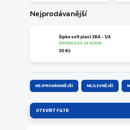
Nejprodávanější
Šipka soft plast 2BA - 1/4
EXPEDICE DO 24 HODIN
30 Kč
Ř
NEJPRODÁVANĚJŠÍ
NEJLEVNĚJŠÍ
N
a
z
e
n
OTEVŘÍT FILTR
í
p
r
V