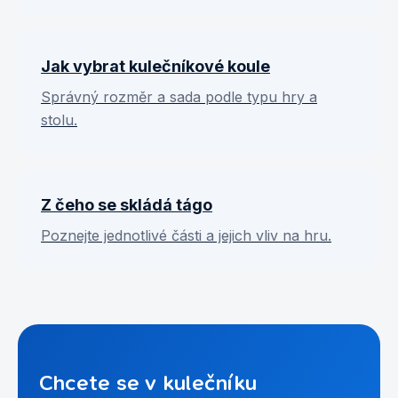
Jak vybrat kulečníkové koule
Správný rozměr a sada podle typu hry a
stolu.
Z čeho se skládá tágo
Poznejte jednotlivé části a jejich vliv na hru.
Chcete se v kulečníku