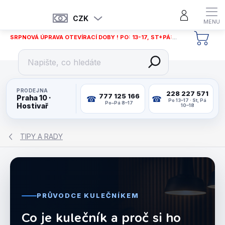
Přejít
na
CZK
obsah
SRPNOVÁ ÚPRAVA OTEVÍRACÍ DOBY ! PO: 13-17, ST+PÁ: 12-18
NÁKU
KOŠÍ
PRODEJNA
228 227 571
777 125 166
Praha 10 ·
Po 13–17 · St, Pá
Po–Pá 8–17
Hostivař
10–18
TIPY A RADY
PRŮVODCE KULEČNÍKEM
Co je kulečník a proč si ho