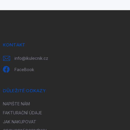
Z
á
p
a
t
í
KONTAKT
info
@
ikulecnik.cz
FaceBook
DŮLEŽITÉ ODKAZY
NAPIŠTE NÁM
FAKTURAČNÍ ÚDAJE
JAK NAKUPOVAT