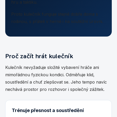
hru a taktiku.
Proto kulečník funguje stejně dobře doma s
rodinou, s přáteli v herně i na soutěžní úrovni.
Proč začít hrát kulečník
Kulečník nevyžaduje složité vybavení hráče ani
mimořádnou fyzickou kondici. Odměňuje klid,
soustředění a chuť zlepšovat se. Jeho tempo navíc
nechává prostor pro rozhovor i společný zážitek.
Trénuje přesnost a soustředění