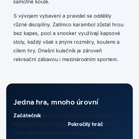
samotné koule.
S vývojem vybavení a pravidel se oddělily
různé disciplíny. Zatímco karambol zůstal hrou
bez kapes, pool a snooker využívají kapsové
stoly, každý však s jinými rozměry, koulemi a
cílem hry. Dnešní kulečník je zároveň
rekreační zábavou i mezinárodním sportem.
Jedna hra, mnoho úrovní
Začátečník
si užije první povedenou kouli
během několika minut.
Pokročilý hráč
může
roky zdokonalovat techniku, rotaci, poziční