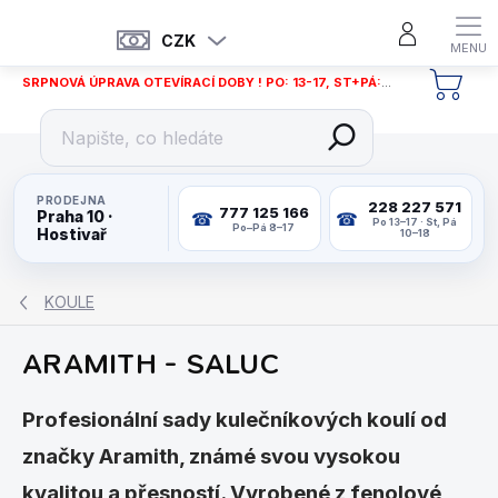
Přejít
na
CZK
obsah
SRPNOVÁ ÚPRAVA OTEVÍRACÍ DOBY ! PO: 13-17, ST+PÁ: 12-18
NÁKU
KOŠÍ
PRODEJNA
228 227 571
777 125 166
Praha 10 ·
Po 13–17 · St, Pá
Po–Pá 8–17
Hostivař
10–18
KOULE
ARAMITH - SALUC
Profesionální sady kulečníkových koulí od
značky Aramith, známé svou vysokou
kvalitou a přesností. Vyrobené z fenolové