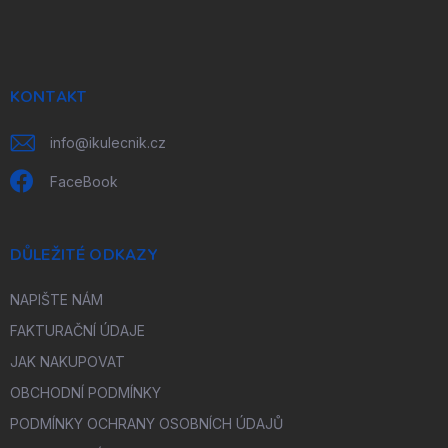
á
p
a
t
í
KONTAKT
info
@
ikulecnik.cz
FaceBook
DŮLEŽITÉ ODKAZY
NAPIŠTE NÁM
FAKTURAČNÍ ÚDAJE
JAK NAKUPOVAT
OBCHODNÍ PODMÍNKY
PODMÍNKY OCHRANY OSOBNÍCH ÚDAJŮ