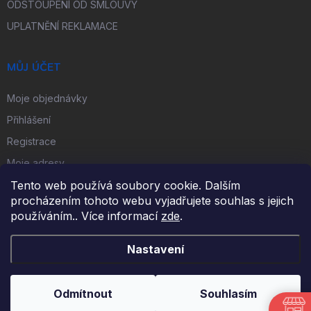
ODSTOUPENÍ OD SMLOUVY
UPLATNĚNÍ REKLAMACE
MŮJ ÚČET
Moje objednávky
Přihlášení
Registrace
Moje adresy
Tento web používá soubory cookie. Dalším
procházením tohoto webu vyjadřujete souhlas s jejich
FACEBOOK
používáním.. Více informací
zde
.
Nastavení
Copyright 2026
iKulečník.cz
. Všechna práva vyhrazena.
Odmítnout
Souhlasím
Vytvořil Shoptet