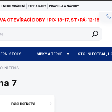
E NEBO VRÁCENÍ
TIPY A RADY
PRAVIDLA A NÁVODY
 OTEVÍRACÍ DOBY ! PO: 13-17, ST+PÁ: 12-18
ERNÍ STOLY
ŠIPKY A TERČE
STOLNÍ FOTBAL, H
OLNÍ TENIS
na 7
PŘÍSLUŠENSTVÍ