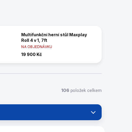
Multifunkční herní stůl Maxplay
Roll 4 v 1, 7ft
NA OBJEDNÁVKU
19 900 Kč
106
položek celkem