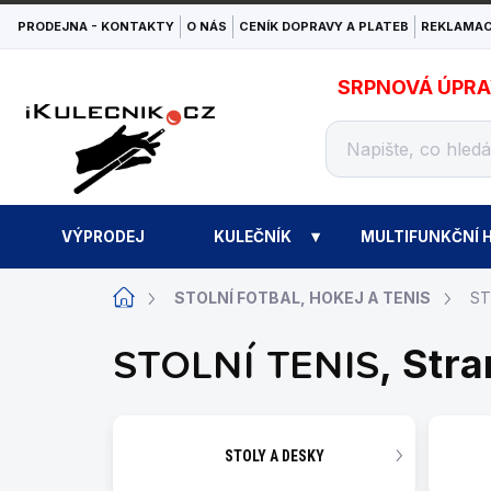
Přejít
PRODEJNA - KONTAKTY
O NÁS
CENÍK DOPRAVY A PLATEB
REKLAMAC
na
obsah
SRPNOVÁ ÚPRAVA
VÝPRODEJ
KULEČNÍK
MULTIFUNKČNÍ H
Domů
STOLNÍ FOTBAL, HOKEJ A TENIS
ST
STOLNÍ TENIS
, Stra
STOLY A DESKY