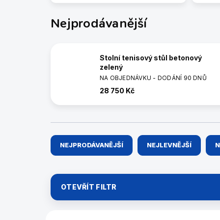
Nejprodávanější
Stolní tenisový stůl betonový
zelený
NA OBJEDNÁVKU - DODÁNÍ 90 DNŮ
28 750 Kč
Ř
NEJPRODÁVANĚJŠÍ
NEJLEVNĚJŠÍ
N
a
z
e
n
OTEVŘÍT FILTR
í
p
r
V